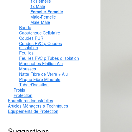
1x Femelle
1x Mâle
Femelle-Femelle
Mâle-Femelle
Mâle-Mâle
Bande
Caoutchouc Cellulaire
Coudes PUR
Coudes PVC p Coudes
d'Isolation
Feuilles
Feuilles PVC p Tubes d'Isolation
Manchettes Finition Alu
Mousses
Natte Fibre de Verre + Alu
Plaque Fibre Minérale
Tube d'Isolation
Profils
Protection
Fournitures Industrielles
Articles Ménagers & Techniques
Équipements de Protection
Suggestions