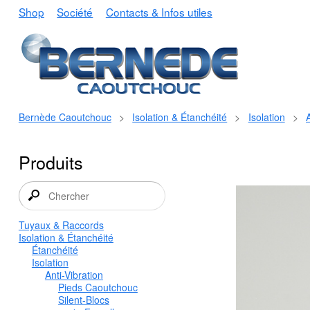
Shop
Société
Contacts & Infos utiles
Bernède Caoutchouc
>
Isolation & Étanchéité
>
Isolation
>
A
Produits
Tuyaux & Raccords
Isolation & Étanchéité
Étanchéité
Isolation
Anti-Vibration
Pieds Caoutchouc
Silent-Blocs