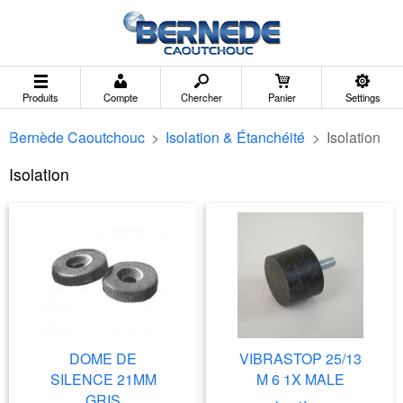
Produits
Compte
Chercher
Panier
Settings
Bernède Caoutchouc
>
Isolation & Étanchéité
>
Isolation
Isolation
DOME DE
VIBRASTOP 25/13
SILENCE 21MM
M 6 1X MALE
GRIS