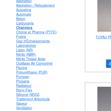
Aspiration
Aspiration / Refoulement
Autogène
Automate
Béton
Carburants
Chantiers
Chimie et Pharma (PTFE)
Freins
TUYAU P
Gaz d'Échappements
Laboratoires
Latex (NR)
Nitrile (NBR)
Nitrile Tressé Acier
Outillage Air Comprimé
A
Piscine
Polyuréthane (PUR)
Pompier
Propane
Radiateur
Rony-Flex
Silicone (MVQ)
Traitement Arboricole
Vapeur
Ventilation