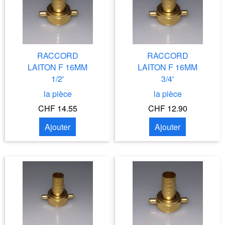
RACCORD
RACCORD
LAITON F 16MM
LAITON F 16MM
1/2'
3/4'
la pièce
la pièce
CHF 14.55
CHF 12.90
Ajouter
Ajouter