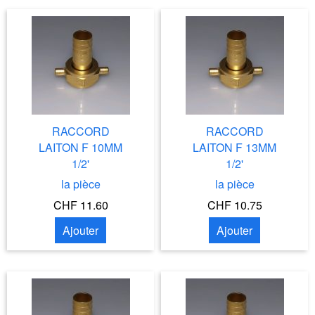
RACCORD
RACCORD
LAITON F 10MM
LAITON F 13MM
1/2'
1/2'
la pièce
la pièce
CHF 11.60
CHF 10.75
Ajouter
Ajouter