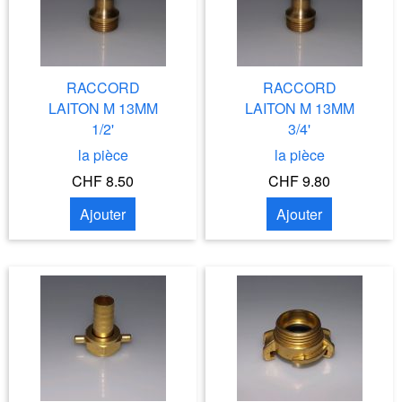
RACCORD
RACCORD
LAITON M 13MM
LAITON M 13MM
1/2'
3/4'
la pièce
la pièce
CHF 8.50
CHF 9.80
Ajouter
Ajouter