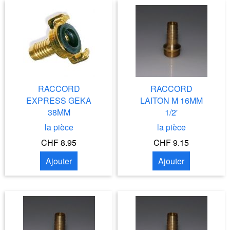
RACCORD
RACCORD
EXPRESS GEKA
LAITON M 16MM
38MM
1/2'
la pièce
la pièce
CHF 8.95
CHF 9.15
Ajouter
Ajouter