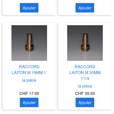
Ajouter
Ajouter
RACCORD
RACCORD
LAITON M 19MM 1'
LAITON M 30MM
1'1/4
la pièce
la pièce
CHF 17.00
CHF 35.50
Ajouter
Ajouter