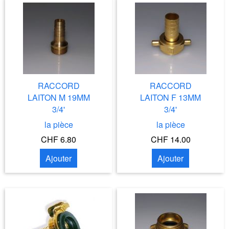
RACCORD
RACCORD
LAITON M 19MM
LAITON F 13MM
3/4'
3/4'
la pièce
la pièce
CHF 6.80
CHF 14.00
Ajouter
Ajouter