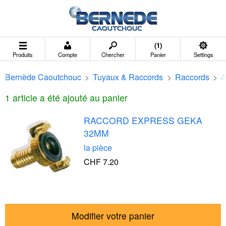
(1)
Produits
Compte
Chercher
Panier
Settings
Bernède Caoutchouc
>
Tuyaux & Raccords
>
Raccords
>
A
1 article a été ajouté au panier
RACCORD EXPRESS GEKA
32MM
la pièce
CHF 7.20
Modifier votre panier