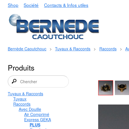
Shop
Société
Contacts & Infos utiles
Bernède Caoutchouc
>
Tuyaux & Raccords
>
Raccords
>
Av
Produits
Tuyaux & Raccords
Tuyaux
Raccords
Avec Douille
Air Comprimé
Express GEKA
PLUS