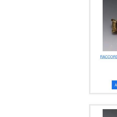
RACCORD
A