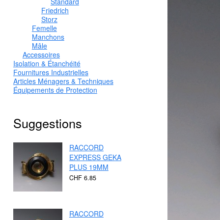
Standard
Friedrich
Storz
Femelle
Manchons
Mâle
Accessoires
Isolation & Étanchéité
Fournitures Industrielles
Articles Ménagers & Techniques
Équipements de Protection
Suggestions
RACCORD
EXPRESS GEKA
PLUS 19MM
CHF 6.85
RACCORD