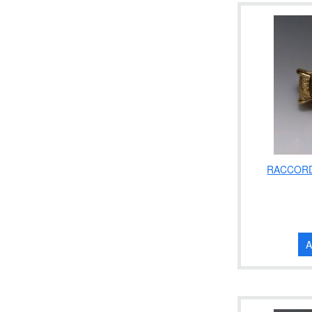
RACCORD
A