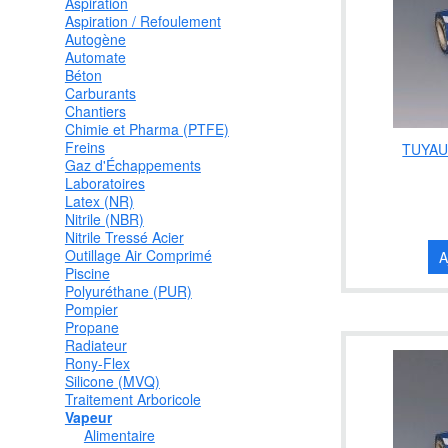
Aspiration
Aspiration / Refoulement
Autogène
Automate
Béton
Carburants
Chantiers
Chimie et Pharma (PTFE)
Freins
TUYAU
Gaz d'Échappements
Laboratoires
Latex (NR)
Nitrile (NBR)
Nitrile Tressé Acier
Outillage Air Comprimé
A
Piscine
Polyuréthane (PUR)
Pompier
Propane
Radiateur
Rony-Flex
Silicone (MVQ)
Traitement Arboricole
Vapeur
Alimentaire