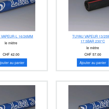
 VAPEUR-L 16/26MM
TUYAU VAPEUR 13/2
17.5BAR 230°C
le mètre
le mètre
CHF 42.00
CHF 57.00
jouter au panier
Ajouter au panier