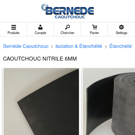
Produits
Compte
Chercher
Panier
Settings
Bernède Caoutchouc
>
Isolation & Étanchéité
>
Étanchéité
CAOUTCHOUC NITRILE 6MM