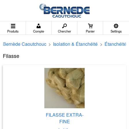
Produits
Compte
Chercher
Panier
Settings
Bernède Caoutchouc
>
Isolation & Étanchéité
>
Étanchéité
Filasse
FILASSE EXTRA-
FINE