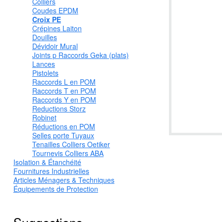
Colliers
Coudes EPDM
Croix PE
Crépines Laiton
Douilles
Dévidoir Mural
Joints p Raccords Geka (plats)
Lances
Pistolets
Raccords L en POM
Raccords T en POM
Raccords Y en POM
Reductions Storz
Robinet
Réductions en POM
Selles porte Tuyaux
Tenailles Colliers Oetiker
Tournevis Colliers ABA
Isolation & Étanchéité
Fournitures Industrielles
Articles Ménagers & Techniques
Équipements de Protection