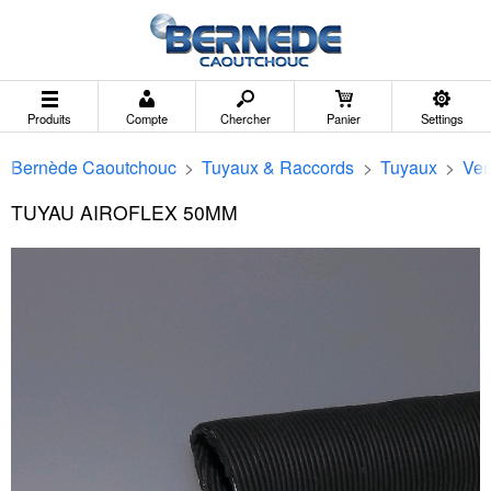
Produits
Compte
Chercher
Panier
Settings
Bernède Caoutchouc
>
Tuyaux & Raccords
>
Tuyaux
>
Ven
TUYAU AIROFLEX 50MM