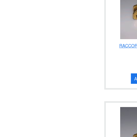
RACCORD
A