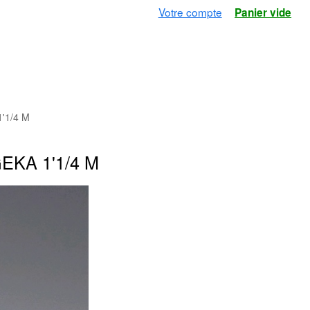
Votre compte
Panier vide
'1/4 M
KA 1'1/4 M