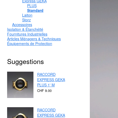
Express GEKA
PLUS
Standard
Laiton
Storz
Accessoires
Isolation & Étanchéité
Fournitures Industrielles
Articles Ménagers & Techniques
Équipements de Protection
Suggestions
RACCORD
EXPRESS GEKA
PLUS 1' M
CHF 9.00
RACCORD
EXPRESS GEKA