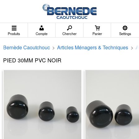
Produits
Compte
Chercher
Panier
Settings
Bernède Caoutchouc
>
Articles Ménagers & Techniques
>
A
PIED 30MM PVC NOIR