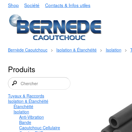
Shop
Société
Contacts & Infos utiles
Bernède Caoutchouc
>
Isolation & Étanchéité
>
Isolation
>
Produits
Tuyaux & Raccords
Isolation & Étanchéité
Étanchéité
Isolation
Anti-Vibration
Bande
Caoutchouc Cellulaire