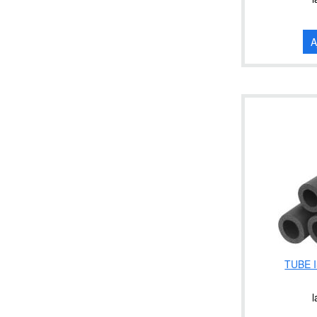
A
TUBE 
l