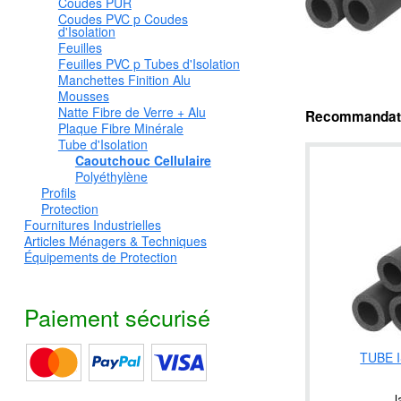
Coudes PUR
Coudes PVC p Coudes
d'Isolation
Feuilles
Feuilles PVC p Tubes d'Isolation
Manchettes Finition Alu
Mousses
Natte Fibre de Verre + Alu
Recommandatio
Plaque Fibre Minérale
Tube d'Isolation
Caoutchouc Cellulaire
Polyéthylène
Profils
Protection
Fournitures Industrielles
Articles Ménagers & Techniques
Équipements de Protection
Paiement sécurisé
TUBE 
l