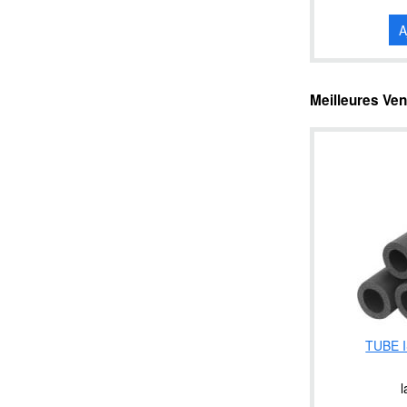
A
Meilleures Ve
TUBE 
l