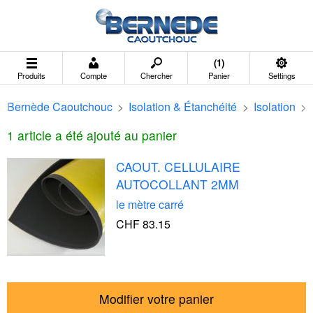
(1)
Produits
Compte
Chercher
Panier
Settings
Bernède Caoutchouc
>
Isolation & Étanchéité
>
Isolation
>
1 article a été ajouté au panier
CAOUT. CELLULAIRE
AUTOCOLLANT 2MM
le mètre carré
CHF 83.15
Modifier votre panier