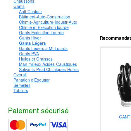
Chaussons
Gants
Anti-Chaleur
Bâtiment-Auto-Construction
Chimie-Agriculture-Industr-Auto
Chimie et Exécution lourde
Gants Exécution Lourde
Recommandatio
Gants Hiver
Gants Légers
Gants Légers à Mi-Lourds
Gants PVA
Huiles et Graisses
Man milieux Acides-Caustiques
Solvants-Prod Chimiques-Huiles
Overall
Pantalon d'Egoutier
Semelles
Tabliers
Paiement sécurisé
GANT