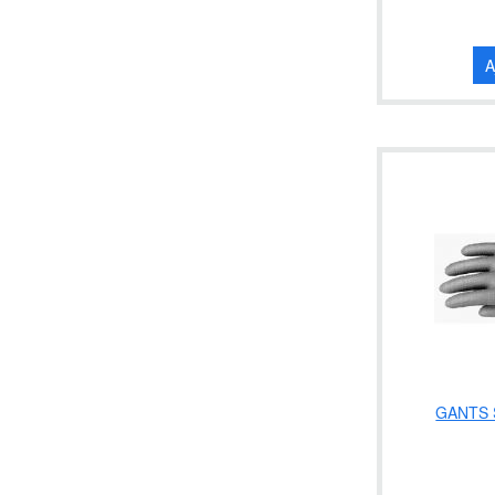
A
GANTS 