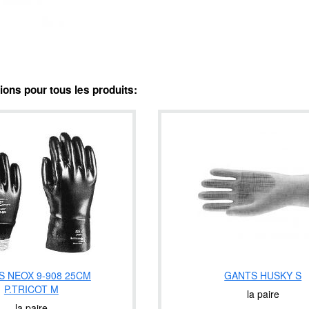
ns pour tous les produits:
S NEOX 9-908 25CM
GANTS HUSKY S
P.TRICOT M
la paire
la paire