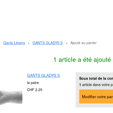
>
Gants Légers
>
GANTS GLADYS S
>
Ajouté au panier
1 article a été ajouté
GANTS GLADYS S
Sous total de la c
la paire
1
article dans votre p
CHF 2.25
Modifier votre pan