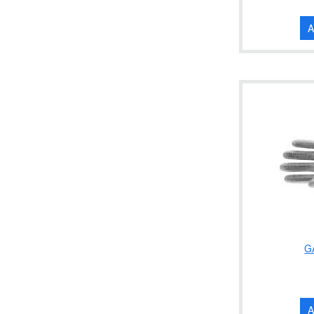
A
G
A