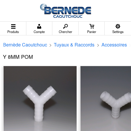
Produits
Compte
Chercher
Panier
Settings
Bernède Caoutchouc
>
Tuyaux & Raccords
>
Accessoires
Y 8MM POM